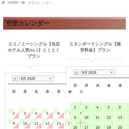
HOME
>
空室カレンダー
空室カレンダー
エコノミーシングル【当店
スタンダードシングル【格
ホテル人気No.1】とくとく
安料金】プラン
プラン
8月 2026
8月 2026
日
月
火
水
木
日
月
火
水
木
金
土
1
2
3
4
5
6
2
3
4
5
6
7
8
9
10
11
12
13
9
10
11
12
13
14
15
16
17
18
19
20