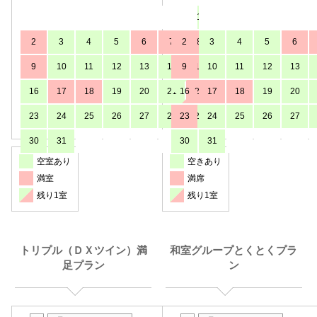
1
2
3
4
5
6
7
2
8
3
4
5
6
9
10
11
12
13
14
9
15
10
11
12
13
16
17
18
19
20
21
16
22
17
18
19
20
23
24
25
26
27
28
23
29
24
25
26
27
30
31
30
31
空室あり
空きあり
満室
満席
残り1室
残り1室
トリプル（ＤＸツイン）満
和室グループとくとくプラ
足プラン
ン